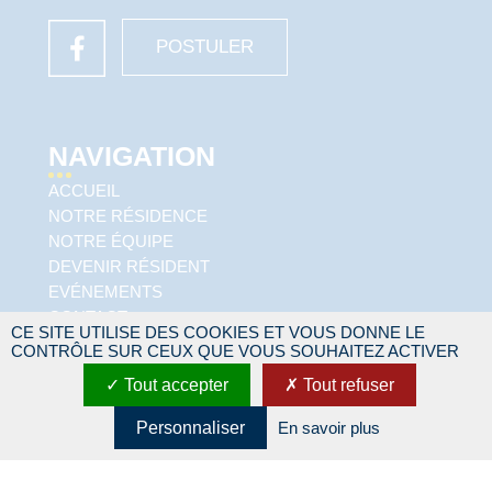
POSTULER
NAVIGATION
ACCUEIL
NOTRE RÉSIDENCE
NOTRE ÉQUIPE
DEVENIR RÉSIDENT
EVÉNEMENTS
CONTACT
CE SITE UTILISE DES COOKIES ET VOUS DONNE LE
CONTRÔLE SUR CEUX QUE VOUS SOUHAITEZ ACTIVER
LE RÉSEAU RESIDALYA
Tout accepter
Tout refuser
Personnaliser
En savoir plus