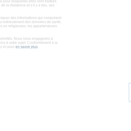
 pour lesquelles elles sont traitées.
de la résidence et s’il y a lieu, ses
niquer des informations qui comportent
 ou indirectement des données de santé,
ues ou religieuses, les appartenances
priorités. Nous nous engageons à
ons à votre sujet. Conformément à la
z ici pour
en savoir plus
.