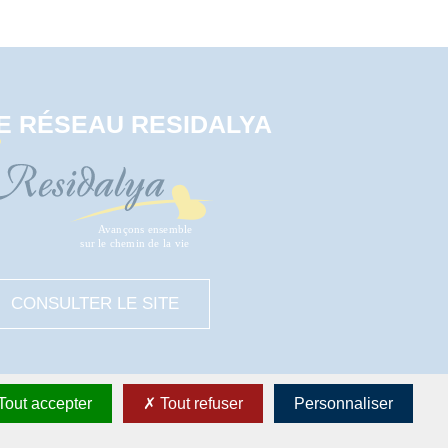
E RÉSEAU RESIDALYA
CONSULTER LE SITE
Tout accepter
Tout refuser
Personnaliser
okies
Site réalisé par
IDEALCOMM