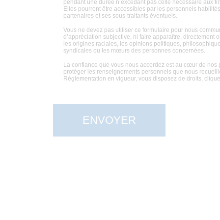
pendant une durée n’excédant pas celle nécessaire aux fins
Elles pourront être accessibles par les personnels habilités 
partenaires et ses sous-traitants éventuels.
Vous ne devez pas utiliser ce formulaire pour nous commu
d’appréciation subjective, ni faire apparaître, directement
les origines raciales, les opinions politiques, philosophiq
syndicales ou les mœurs des personnes concernées.
La confiance que vous nous accordez est au cœur de nos 
protéger les renseignements personnels que nous recueill
Règlementation en vigueur, vous disposez de droits, clique