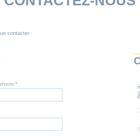
CONTACTEZ-NOUS
ous contacter
t
C
prénom *